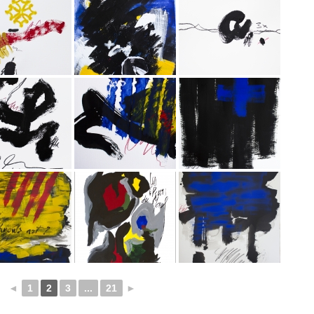
◄
1
2
3
...
21
►