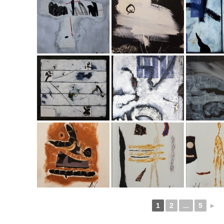
1
2
...
5
►